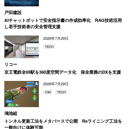
戸田建設
AIチャットボットで安全指示書の作成効率化
RAG技術活用
し若手技術者の安全管理支援
2026年7月29日
TECH
リコー
京王電鉄全69駅を360度空間データ化
保全業務のDXを支援
2026年7月29日
CIM
TECH
鴻池組
トンネル更新工法をメタバースで公開
Reライニング工法を
一般向けに体験可能