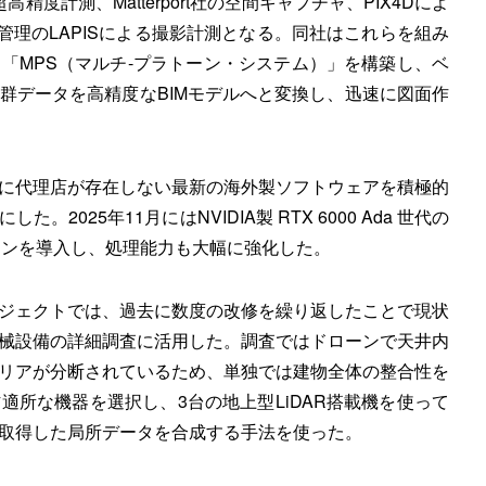
精度計測、Matterport社の空間キャプチャ、PIX4Dによ
管理のLAPISによる撮影計測となる。同社はこれらを組み
「MPS（マルチ-プラトーン・システム）」を構築し、ベ
群データを高精度なBIMモデルへと変換し、迅速に図面作
に代理店が存在しない最新の海外製ソフトウェアを積極的
025年11月にはNVIDIA製 RTX 6000 Ada 世代の
ョンを導入し、処理能力も大幅に強化した。
ジェクトでは、過去に数度の改修を繰り返したことで現状
械設備の詳細調査に活用した。調査ではドローンで天井内
リアが分断されているため、単独では建物全体の整合性を
適所な機器を選択し、3台の地上型LiDAR搭載機を使って
取得した局所データを合成する手法を使った。