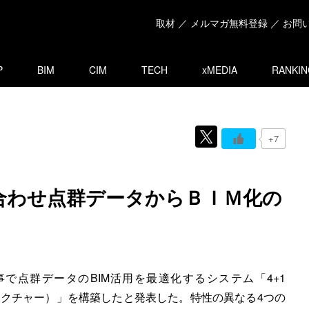
取材 ／ メルマガ無料登録 ／ お問
P
BIM
CIM
TECH
xMEDIA
RANKIN
+7
合わせ点群データからＢＩＭ化の
点群データのBIM活用を最適化するシステム「4+1
ストラクチャー）」を構築したと発表した。特性の異なる4つの