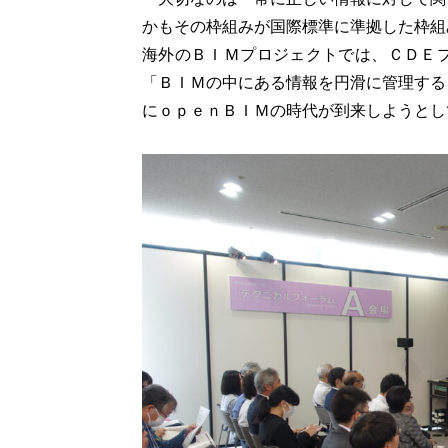
かもその枠組みが国際標準に準拠した枠組
海外のＢＩＭプロジェクトでは、ＣＤＥ
「ＢＩＭの中にある情報を円滑に管理する
にｏｐｅｎＢＩＭの時代が到来しようとし