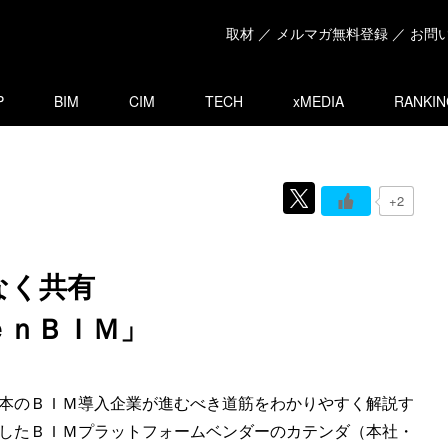
取材 ／ メルマガ無料登録 ／ お問
P
BIM
CIM
TECH
xMEDIA
RANKIN
+2
なく共有
ｅｎＢＩＭ」
本のＢＩＭ導入企業が進むべき道筋をわかりやすく解説す
したＢＩＭプラットフォームベンダーのカテンダ（本社・