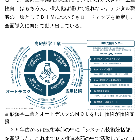
性向上はもちろん、省人化は避けて通れない。デジタル戦
略の一環としてＢＩＭについてもロードマップを策定し、
全面導入に向けて動き出している。
高砂熱学工業とオートデスクのＭＯＵを応用技術が技術支
援
２５年度からは技術本部の中に「システム技術統括部」
を新設した。これまでＤＸ推進本部の中で活動していたＢ