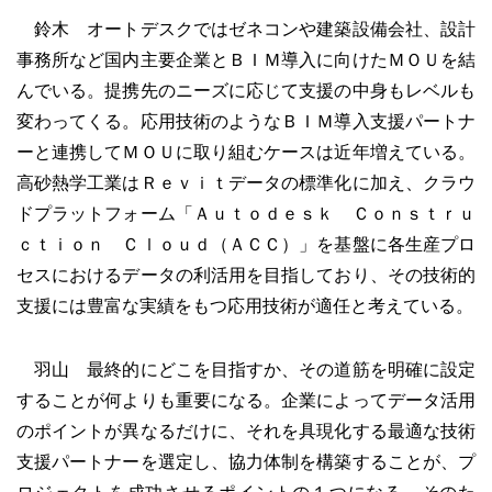
鈴木 オートデスクではゼネコンや建築設備会社、設計
事務所など国内主要企業とＢＩＭ導入に向けたＭＯＵを結
んでいる。提携先のニーズに応じて支援の中身もレベルも
変わってくる。応用技術のようなＢＩＭ導入支援パートナ
ーと連携してＭＯＵに取り組むケースは近年増えている。
高砂熱学工業はＲｅｖｉｔデータの標準化に加え、クラウ
ドプラットフォーム「Ａｕｔｏｄｅｓｋ Ｃｏｎｓｔｒｕ
ｃｔｉｏｎ Ｃｌｏｕｄ（ＡＣＣ）」を基盤に各生産プロ
セスにおけるデータの利活用を目指しており、その技術的
支援には豊富な実績をもつ応用技術が適任と考えている。
羽山 最終的にどこを目指すか、その道筋を明確に設定
することが何よりも重要になる。企業によってデータ活用
のポイントが異なるだけに、それを具現化する最適な技術
支援パートナーを選定し、協力体制を構築することが、プ
ロジェクトを成功させるポイントの１つになる。そのた