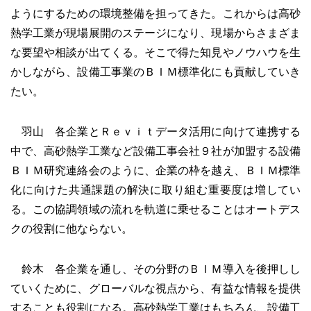
ようにするための環境整備を担ってきた。これからは高砂
熱学工業が現場展開のステージになり、現場からさまざま
な要望や相談が出てくる。そこで得た知見やノウハウを生
かしながら、設備工事業のＢＩＭ標準化にも貢献していき
たい。
羽山 各企業とＲｅｖｉｔデータ活用に向けて連携する
中で、高砂熱学工業など設備工事会社９社が加盟する設備
ＢＩＭ研究連絡会のように、企業の枠を越え、ＢＩＭ標準
化に向けた共通課題の解決に取り組む重要度は増してい
る。この協調領域の流れを軌道に乗せることはオートデス
クの役割に他ならない。
鈴木 各企業を通し、その分野のＢＩＭ導入を後押しし
ていくために、グローバルな視点から、有益な情報を提供
することも役割になる。高砂熱学工業はもちろん、設備工