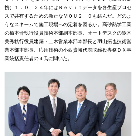
携）１．０、２４年にはＲｅｖｉｔデータを各生産プロセ
スで共有するための新たなＭＯＵ２．０も結んだ。どのよ
うなスキームで施工現場への定着を図るか。高砂熱学工業
の橋本晋執行役員技術本部副本部長、オートデスクの鈴木
美秀執行役員建築・土木営業本部本部長と羽山拓也技術営
業本部本部長、応用技術の小西貴裕代表取締役専務ＤＸ事
業統括責任者の４氏に聞いた。