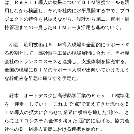
は、Ｒｅｖｉｔ導入の効果についてＢＩＭ連携ツールも活
用しながら検証し、それを社内に水平展開する中で、プロ
ジェクトの特性を見据えながら、設計から施工、運用・維
持管理までの一貫したＢＩＭデータ活用も進めていく。
小西 応用技術はＢＩＭ導入現場を全面的にサポートす
る役割として、高砂熱学工業の現場展開に合わせ、当社親
会社のトランスコスモスと連携し、支援体制を拡充する。
全国の現場にＢＩＭのサポート人材が出向いていけるよう
な枠組みを早急に確立する予定だ。
鈴木 オートデスクは高砂熱学工業のＲｅｖｉｔ標準化
を「伴走」していく。これまで“点”で支えてきた流れをＢ
ＩＭ導入の拡大に合わせて業界に横串を通した“線”へ、さ
らにはエコシステム全体を考えた“面”的に広げる。協力会
社へのＢＩＭ導入支援における連携も始めた。