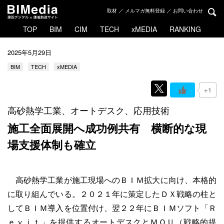
取材 ／ メルマガ無料登録 ／ お問い合わせ
TOP
BIM
CIM
TECH
xMEDIA
RANKING
2025年5月29日
BIM
TECH
xMEDIA
+1
高砂熱学工業、オートデスク、応用技術
施工全面展開へ成功例共有
横断的な現
場支援体制も確立
高砂熱学工業が施工現場へのＢＩＭ拡大に向け、本格的
に取り組んでいる。２０２１年に策定したＤＸ戦略の柱と
してＢＩＭ導入を位置付け、翌２２年にＢＩＭソフト「Ｒ
ｅｖｉｔ」を提供するオートデスクとＭＯＵ（戦略的提