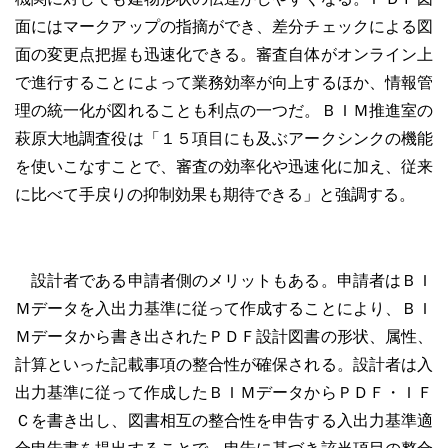
面にはマークアップの指摘ができ、差分チェックによる図
面の変更点把握も迅速化できる。審査自体がオンライン上
で進行することによって業務効率が向上するほか、情報管
理の統一化が図れることも利点の一つだ。ＢＩＭ推進室の
萩原大地調査役は「１５項目にも及ぶアークシンクの機能
を使いこなすことで、審査の効率化や迅速化に加え、従来
に比べて手戻りの抑制効果も期待できる」と強調する。
設計者である申請者側のメリットもある。申請者はＢＩ
Ｍデータを入出力基準に従って作成することにより、ＢＩ
Ｍデータから書き出されたＰＤＦ設計図書の形状、属性、
計算といった記載事項の整合性が確保される。設計者は入
出力基準に従って作成したＢＩＭデータからＰＤＦ・ＩＦ
Ｃを書き出し、図書相互の整合性を申告する入出力基準適
合申告書を提出することで、申告に基づき該当項目の整合