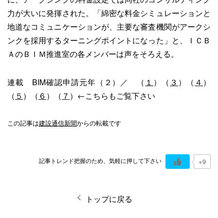
力が大いに発揮された。「綿密な料金シミュレーションと
地道なコミュニケーションが、主要な審査機関がアークシ
ンクを採用するターニングポイントになった」と、ＩＣＢ
ＡのＢＩＭ推進室の各メンバーは声をそろえる。
連載 BIM確認申請元年（２）／ （
１
）（
３
）（
４
）
（
５
）（
６
）（
７
）←こちらもご覧下さい
この記事は
建設通信新聞
からの転載です
記事トレンド把握のため、気軽に押して下さい
+9
トップに戻る