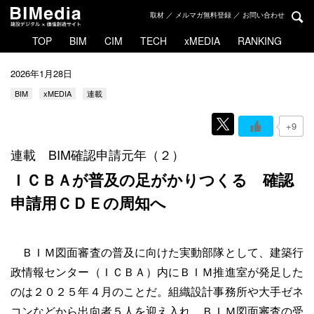
取材 ／ メルマガ無料登録 ／ お問い合わせ
TOP
BIM
CIM
TECH
xMEDIA
RANKING
2026年1月28日
BIM
xMEDIA
連載
+9
連載 BIM確認申請元年（２）
ＩＣＢＡが普及の足がかりつくる
確認
申請用ＣＤＥの周知へ
ＢＩＭ図面審査の普及に向けた実動部隊として、建築行
政情報センター（ＩＣＢＡ）内にＢＩＭ推進室が発足した
のは２０２５年４月のことだ。組織設計事務所や大手ゼネ
コンなどから出向者５人を迎え入れ、ＢＩＭ図面審査の受