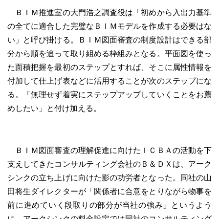
ＢＩＭ推進室の大門浩之調査役は「初めから入出力基準
の全てに適合した完璧なＢＩＭモデルを作成する必要はな
い」と呼び掛ける。ＢＩＭ図面審査の制度設計はできる部
分から順を追って取り組める枠組みとなる。平面図を使っ
た面積把握を最初のステップとすれば、そこに属性情報を
付加して仕上げ表などに活用することが次のステップにな
る。「無理せず着実にステップアップしていくことをお薦
めしたい」と付け加える。
ＢＩＭ図面審査の理解促進に向けたＩＣＢＡの活動を下
支えしてきたコンサルティング会社のＢ＆ＤＸは、アーク
シンクの立ち上げに向けた影の功労者となった。同社の山
田将生ダイレクターが「関係者に合意をとりながら物事を
前に進めていく段取りの部分が当社の強み」というよう
に、アークシンクの料金設定では同社のコンサルティング