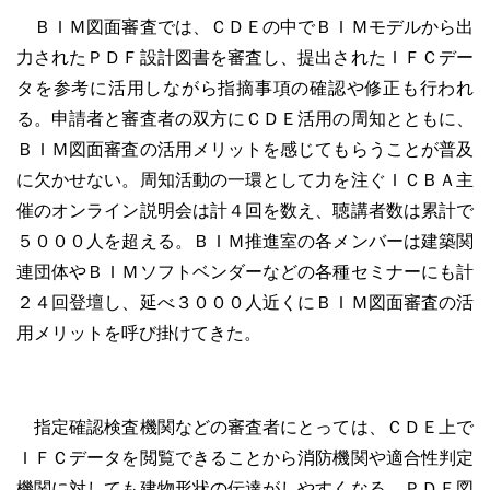
ＢＩＭ図面審査では、ＣＤＥの中でＢＩＭモデルから出
力されたＰＤＦ設計図書を審査し、提出されたＩＦＣデー
タを参考に活用しながら指摘事項の確認や修正も行われ
る。申請者と審査者の双方にＣＤＥ活用の周知とともに、
ＢＩＭ図面審査の活用メリットを感じてもらうことが普及
に欠かせない。周知活動の一環として力を注ぐＩＣＢＡ主
催のオンライン説明会は計４回を数え、聴講者数は累計で
５０００人を超える。ＢＩＭ推進室の各メンバーは建築関
連団体やＢＩＭソフトベンダーなどの各種セミナーにも計
２４回登壇し、延べ３０００人近くにＢＩＭ図面審査の活
用メリットを呼び掛けてきた。
指定確認検査機関などの審査者にとっては、ＣＤＥ上で
ＩＦＣデータを閲覧できることから消防機関や適合性判定
機関に対しても建物形状の伝達がしやすくなる。ＰＤＦ図