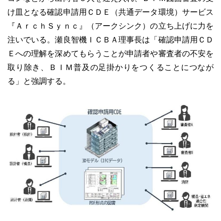
け皿となる確認申請用ＣＤＥ（共通データ環境）サービス
『ＡｒｃｈＳｙｎｃ』（アークシンク）の立ち上げに力を
注いでいる。瀬良智機ＩＣＢＡ理事長は「確認申請用ＣＤ
Ｅへの理解を深めてもらうことが申請者や審査者の不安を
取り除き、ＢＩＭ普及の足掛かりをつくることにつなが
る」と強調する。