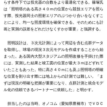
らす条件下では投光器の台数をより最適化できる。篠塚氏
は「照明塔のある高さ４０ｍの位置から競技エリアを照ら
す際、投光器同士の照射エリアのぶつかり合いをなくすこ
とにより、均一な照度環境を確保できる。そのためにも計
画と実測の誤差をどれだけなくすかが重要」と強調する。
照明設計は、３次元計測によって周辺を含む点群データ
を取得し、球場の現況３次元モデルを作成することから始
まった。ある国内大型スタジアムの照明改修を手掛けた際
には、実測した結果と竣工図の位置が最大３ｍほどずれて
いたこともあった。特に高さ４０ｍにも及ぶ照明塔の明確
な位置を割り出す際には地上からの計測では難しい。「ま
ずは現況の明確な把握が重要になり、点群計測と統合モデ
ル化の信頼できるパートナーに依頼した」と明かす。
担当したのは当時、オノコム（愛知県豊橋市）でＶＤＣ