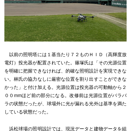
以前の照明塔には１基当たり７２ものＨＩＤ（高輝度放
電灯）投光器が配置されていた。篠塚氏は「その光源位置
を明確に把握できなければ、的確な照明設計を実現できな
い。林氏の協力なしに厳密な位置を割り出すことができな
かった」と付け加える。光源位置は投光器の可動軸から２
００mmほど前の部分になる。改修前は光源位置がバラバ
ラの状態だったが、球場外に光が漏れる光外は基準を満た
している状態だった。
浜松球場の照明設計では、現況データと建物データを組