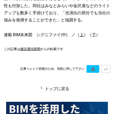
性も付加した。同社はみなとみらいや金沢港などのライト
アップも数多く手掛けており、「光演出の部分でも当社の
強みを発揮することができた」と強調する。
連載 BIM未来図 シグニファイ(中) ／（
上
）（
下
）
この記事は
建設通信新聞
からの転載です
記事トレンド把握のため、気軽に押して下さい
+1
トップに戻る