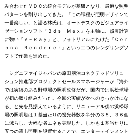
み合わせたＶＤＣの統合モデルが基盤となり、最適な照明
パターンを割り出してきた。「この課程が照明デザインで
一番楽しい」と語る林氏は、オートデスクのビジュアライ
ゼーションソフト『３ｄｓ Ｍａｘ』を主軸に、照度計算
に強い『Ｖ－Ｒａｙ』と、フォトリアルにたけた『Ｃｏｒ
ｏｎａ Ｒｅｎｄｅｒｅｒ』という二つのレンダリングソ
フトで作業を進めた。
シグニファイジャパンの原田朋治コネクテッドソリュー
ション推進部プロジェクトセールスマネージャーが「海外
では実績のある野球場の照明改修だが、国内では浜松球場
が初の取り組みだった。今回の実績が次へのきっかけにな
る」と先を見据えているように、リニューアル後の浜松球
場の照明塔は１基当たりの投光器数を半分の３５、３６個
に減らし、大幅な省エネも実現した。しかも１基当たりに
五つの演出照明を設置することで、エンターテインメント