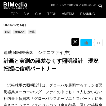
取材 ／ メルマガ無料登録 ／ お問い合わせ
TOP
BIM
CIM
TECH
xMEDIA
RANKING
2025年12月14日
BIM
xMEDIA
連載
+1
連載 BIM未来図 シグニファイ(中)
計画と実測の誤差なくす照明設計
現況
把握に信頼パートナー
浜松球場の照明設計は、グローバル展開するオランダ照
明器具メーカーのシグニファイの中でも１８人しかいない
社内最上位資格「グローバルスポーツエキスパート」に認
定されたシグニファイジャパン（東京都品川区）の篠塚泉