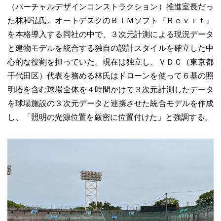
（バーチャルデザインコンストラクション）推進室長だっ
た林和弘氏。オートデスクのＢＩＭソフト『Ｒｅｖｉｔ』
を本格導入する同社の中で、３次元計測による現況データ
と建物モデルを統合する独自の設計スタイルを確立した中
心的な役割を担っていた。現在は独立し、ＶＤＣ（東京都
千代田区）代表を務める林氏はドローンを使って６基の照
明塔を含む球場全体を４時間かけて３次元計測したデータ
を球場施設の３次元データと連携させた統合モデルを作成
し、「照明の光源位置を厳密に位置付けた」と強調する。