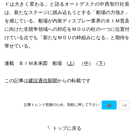
ドは大きく変わる」と語るオートデスクの中西智行社長
は、新たなステージに踏み込もうとする「船場の力強さ」
を感じている。船場が内装ディスプレー業界のＢＩＭ普及
に向けた非競争領域への対応をＭＯＵの柱の一つに位置付
けている点でも「新たなＭＯＵの枠組みになる」と期待を
寄せている。
連載 ＢＩＭ未来図 船場 (
上
) （
中
）（
下
）
この記事は
建設通信新聞
からの転載です
記事トレンド把握のため、気軽に押して下さい
+2
トップに戻る