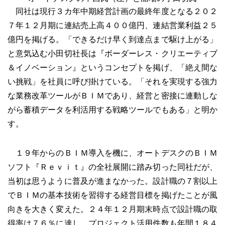
同社は現行３カ年中期経営計画の最終年度となる２０２
７年１２月期に連結売上高４００億円、連結営業利益２５
億円を掲げる。「できるだけ早く到達点まで駆け上がる」
と意気込む小田切社長は『ボーダーレス・クリエーティブ
＆イノベーション』というコンセプトを掲げ、「絶え間な
い挑戦」を社員に呼び掛けている。「それを実現する強力
な業務改革ツールがＢＩＭであり、経営と密接に連動しな
がら蓄積データを利活用する戦略ツールでもある」と明か
す。
１９年からのＢＩＭ導入を機に、オートデスクのＢＩＭ
ソフト『Ｒｅｖｉｔ』の全社展開に踏み切った同社だが、
当初は思うように普及が進まなかった。設計職の７割以上
でＢＩＭの基本技術を習得する経営目標を掲げたことが風
向きを大きく変えた。２４年１２月期末時点で設計職の取
得率は７６％に達し、プロジェクト活用件数も年間１８４