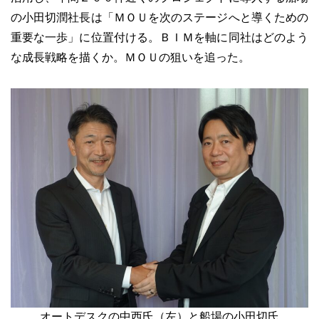
の小田切潤社長は「ＭＯＵを次のステージへと導くための
重要な一歩」に位置付ける。ＢＩＭを軸に同社はどのよう
な成長戦略を描くか。ＭＯＵの狙いを追った。
オートデスクの中西氏（左）と船場の小田切氏