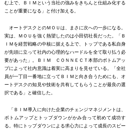
む上で、ＢＩＭという当社の強みをきちんと仕組み化する
ことが重要になる」と付け加える。
オートデスクとのＭＯＵは、まさに次への一歩になる。
実は、ＭＯＵを強く熱望したのは小田切社長だった。「Ｂ
ＩＭを経営戦略の中核に据える上で、トップである私自身
が先頭に立って社内の心理的なハードルを全て取り払う必
要があった」。ＢＩＭ ＣＯＮＮＥＣＴ本部のボトムアッ
プによって社内意識は着実に高まりを見せている。「全社
員が一丁目一番地に立ってＢＩＭと向き合うためにも、オ
ートデスクの知見や技術を共有してもらうことが最良の選
択である」と確信した。
「ＢＩＭ導入に向けた企業のチェンジマネジメントは、
ボトムアップとトップダウンがかみ合って初めて成功す
る。特にトップダウンによる求心力によって成長のスピー