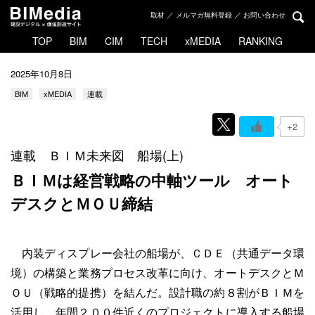
取材 ／ メルマガ無料登録 ／ お問い合わせ
TOP
BIM
CIM
TECH
xMEDIA
RANKING
2025年10月8日
BIM
xMEDIA
連載
+2
連載 ＢＩＭ未来図 船場(上)
ＢＩＭは経営戦略の中軸ツール
オート
デスクとＭＯＵ締結
内装ディスプレー会社の船場が、ＣＤＥ（共通データ環
境）の構築と業務プロセス改革に向け、オートデスクとＭ
ＯＵ（戦略的提携）を結んだ。設計職の約８割がＢＩＭを
活用し、年間２００件近くのプロジェクトに導入する船場