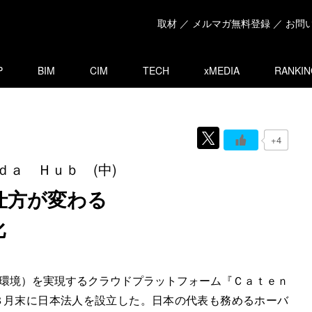
取材 ／ メルマガ無料登録 ／ お問
P
BIM
CIM
TECH
xMEDIA
RANKIN
+4
ａ Ｈｕｂ (中)
仕方が変わる
化
環境）を実現するクラウドプラットフォーム『Ｃａｔｅｎ
８月末に日本法人を設立した。日本の代表も務めるホーバ