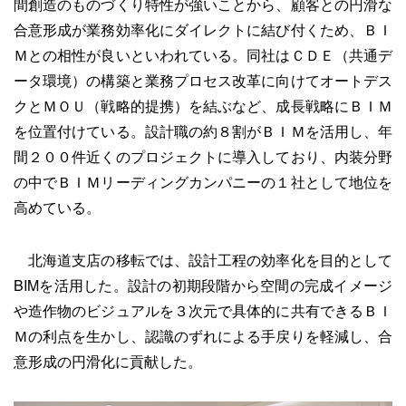
間創造のものづくり特性が強いことから、顧客との円滑な
合意形成が業務効率化にダイレクトに結び付くため、ＢＩ
Ｍとの相性が良いといわれている。同社はＣＤＥ（共通デ
ータ環境）の構築と業務プロセス改革に向けてオートデス
クとＭＯＵ（戦略的提携）を結ぶなど、成長戦略にＢＩＭ
を位置付けている。設計職の約８割がＢＩＭを活用し、年
間２００件近くのプロジェクトに導入しており、内装分野
の中でＢＩＭリーディングカンパニーの１社として地位を
高めている。
北海道支店の移転では、設計工程の効率化を目的として
BIMを活用した。設計の初期段階から空間の完成イメージ
や造作物のビジュアルを３次元で具体的に共有できるＢＩ
Ｍの利点を生かし、認識のずれによる手戻りを軽減し、合
意形成の円滑化に貢献した。