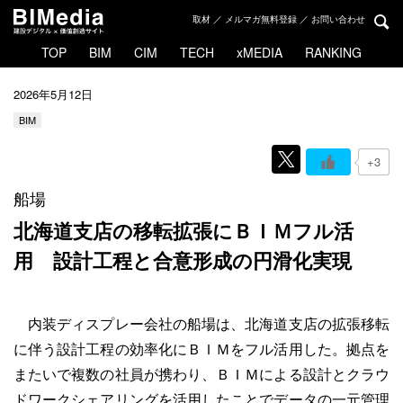
取材 ／ メルマガ無料登録 ／ お問い合わせ
TOP
BIM
CIM
TECH
xMEDIA
RANKING
2026年5月12日
BIM
+3
船場
北海道支店の移転拡張にＢＩＭフル活
用
設計工程と合意形成の円滑化実現
内装ディスプレー会社の船場は、北海道支店の拡張移転
に伴う設計工程の効率化にＢＩＭをフル活用した。拠点を
またいで複数の社員が携わり、ＢＩＭによる設計とクラウ
ドワークシェアリングを活用したことでデータの一元管理