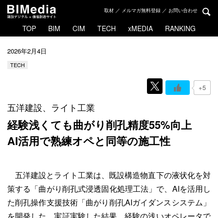
取材 ／ メルマガ無料登録 ／ お問い合わせ
TOP
BIM
CIM
TECH
xMEDIA
RANKING
2026年2月4日
TECH
+5
五洋建設、ライト工業
経験浅くても曲がり削孔精度55%向上
AI活用で熟練オペと同等の施工性
五洋建設とライト工業は、既設構造物直下の液状化を対
策する「曲がり削孔式浸透固化処理工法」で、AIを活用し
た削孔操作支援技術「曲がり削孔AIガイダンスシステム」
を開発した。実証実験した結果、経験の浅いオペレータで