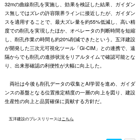
32mの曲線削孔を実施し、効果を検証した結果、ガイダン
ス無しではズレの許容限界ラインに接近したが、ガイダン
スを適用することで、最大ズレ量を約55%低減し、高い精
度での削孔を実現したほか、オペレータの判断時間を短縮
し、削孔作業の時間も約20%削減できたという。五洋建設
が開発した三次元可視化ツール「Gi-CIM」との連携で、遠
隔からでも削孔の進捗状況をリアルタイムで確認可能とな
り、出来形確認の利便性が大幅に向上した。
両社は今後も削孔データの収集とAI学習を進め、ガイダ
ンスの基盤となる位置推定精度の一層の向上を図り、建設
生産性の向上と品質確保に貢献する方針だ。
五洋建設のプレスリリースは
こちら