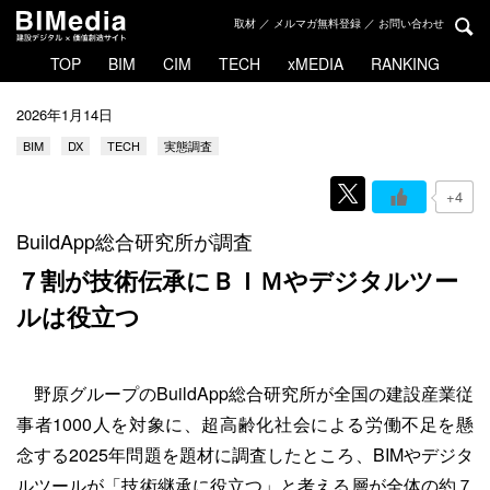
取材 ／ メルマガ無料登録 ／ お問い合わせ
TOP
BIM
CIM
TECH
xMEDIA
RANKING
2026年1月14日
BIM
DX
TECH
実態調査
+4
BuildApp総合研究所が調査
７割が技術伝承にＢＩＭやデジタルツー
ルは役立つ
野原グループのBuildApp総合研究所が全国の建設産業従
事者1000人を対象に、超高齢化社会による労働不足を懸
念する2025年問題を題材に調査したところ、BIMやデジタ
ルツールが「技術継承に役立つ」と考える層が全体の約７