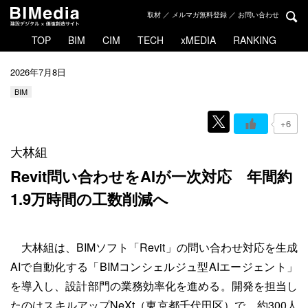
取材 ／ メルマガ無料登録 ／ お問い合わせ
TOP
BIM
CIM
TECH
xMEDIA
RANKING
2026年7月8日
BIM
+6
大林組
Revit問い合わせをAIが一次対応
年間約
1.9万時間の工数削減へ
大林組は、BIMソフト「Revit」の問い合わせ対応を生成
AIで自動化する「BIMコンシェルジュ型AIエージェント」
を導入し、設計部門の業務効率化を進める。開発を担当し
たのはスキルアップNeXt（東京都千代田区）で、約300人