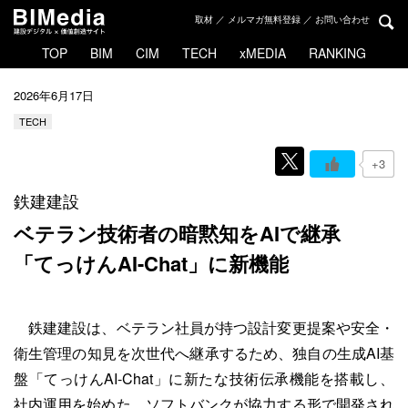
取材 ／ メルマガ無料登録 ／ お問い合わせ
TOP
BIM
CIM
TECH
xMEDIA
RANKING
2026年6月17日
TECH
+3
鉄建建設
ベテラン技術者の暗黙知をAIで継承
「てっけんAI-Chat」に新機能
鉄建建設は、ベテラン社員が持つ設計変更提案や安全・
衛生管理の知見を次世代へ継承するため、独自の生成AI基
盤「てっけんAI-Chat」に新たな技術伝承機能を搭載し、
社内運用を始めた。ソフトバンクが協力する形で開発され