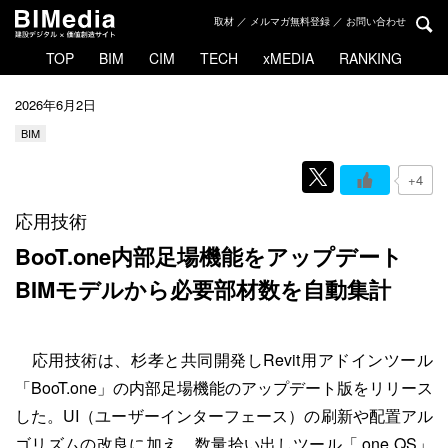
取材 ／ メルマガ無料登録 ／ お問い合わせ
TOP
BIM
CIM
TECH
xMEDIA
RANKING
2026年6月2日
BIM
+4
応用技術
BooT.one内部足場機能をアップデート
BIMモデルから必要部材数を自動集計
応用技術は、杉孝と共同開発しRevit用アドインツール
「BooT.one」の内部足場機能のアップデート版をリリース
した。UI（ユーザーインターフェース）の刷新や配置アル
ゴリズムの改良に加え、数量拾い出しツール「.one QS」